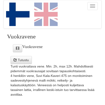
Toggle
navigati
Vuokravene
Vuokravene
Tutustu
Tunti vuokrattava vene. Min. 2h, max 12h. Mahdollisesti
pidemmät vuokrausajat sovitaan tapauskohtaisesti.
4 henkilön vene, Suvi Kala-Kaveri 475 on monitoiminen
sadevesityhjenevä malli mökki, retkeily- ja
kalastuskäyttöön. Veneessä on helposti kuljettava
tasainen lattia, irrallinen keski-istuin tuo tarvittaessa lisää
avotilaa.