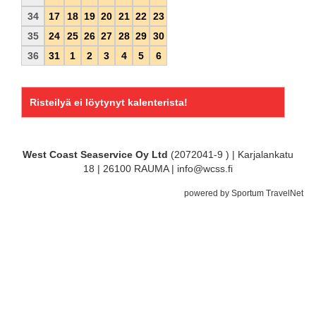
34
17
18
19
20
21
22
23
35
24
25
26
27
28
29
30
36
31
1
2
3
4
5
6
Risteilyä ei löytynyt kalenterista!
West Coast Seaservice Oy Ltd
(2072041-9 ) | Karjalankatu
18 | 26100 RAUMA | info@wcss.fi
powered by Sportum TravelNet