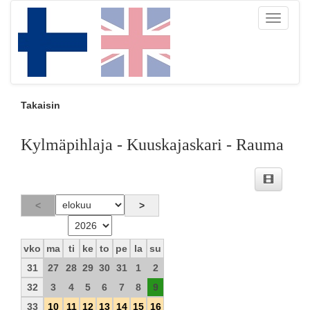
Toggle
navigati
Takaisin
Kylmäpihlaja - Kuuskajaskari - Rauma
vko
ma
ti
ke
to
pe
la
su
31
27
28
29
30
31
1
2
32
3
4
5
6
7
8
9
33
10
11
12
13
14
15
16