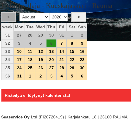
Kylmäpihlaja - Kuuskajaskari - Rauma
week
Mon
Tue
Wed
Thu
Fri
Sat
Sun
31
27
28
29
30
31
1
2
32
3
4
5
6
7
8
9
33
10
11
12
13
14
15
16
34
17
18
19
20
21
22
23
35
24
25
26
27
28
29
30
36
31
1
2
3
4
5
6
Risteilyä ei löytynyt kalenterista!
 Seaservice Oy Ltd
(FI20720419) | Karjalankatu 18 | 26100 RAUMA | 