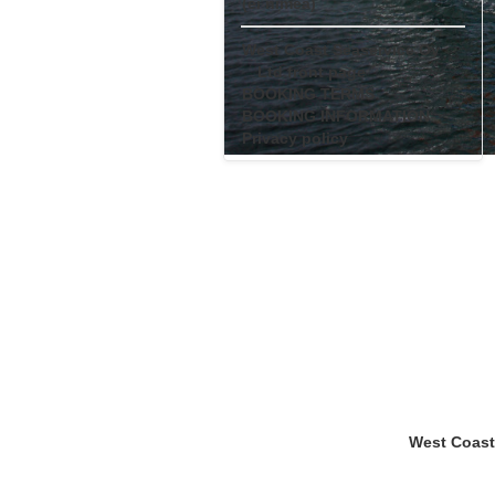
(ei nimeä)
West Coast Seaservice Oy
Ltd front page
BOOKING TERMS
BOOKING INFORMATION
Privacy policy
West Coast