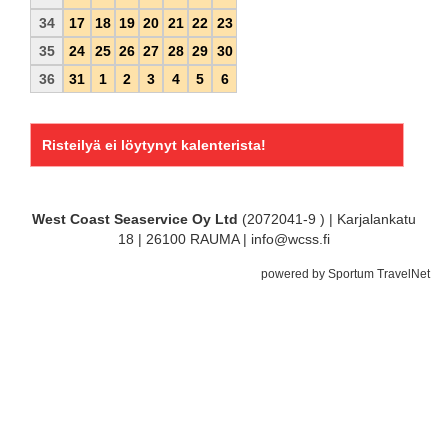
34
17
18
19
20
21
22
23
35
24
25
26
27
28
29
30
36
31
1
2
3
4
5
6
Risteilyä ei löytynyt kalenterista!
West Coast Seaservice Oy Ltd
(2072041-9 ) | Karjalankatu
18 | 26100 RAUMA | info@wcss.fi
powered by Sportum TravelNet