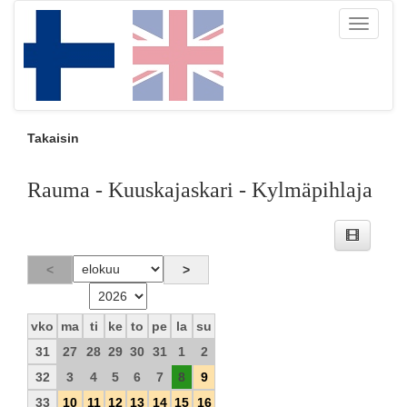
Toggle
navigati
Takaisin
Rauma - Kuuskajaskari - Kylmäpihlaja
vko
ma
ti
ke
to
pe
la
su
31
27
28
29
30
31
1
2
32
3
4
5
6
7
8
9
33
10
11
12
13
14
15
16