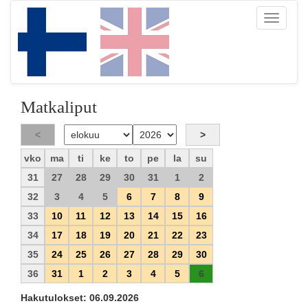
Toggle
navigati
Matkaliput
vko
ma
ti
ke
to
pe
la
su
31
27
28
29
30
31
1
2
32
3
4
5
6
7
8
9
33
10
11
12
13
14
15
16
34
17
18
19
20
21
22
23
35
24
25
26
27
28
29
30
36
31
1
2
3
4
5
6
Hakutulokset: 06.09.2026