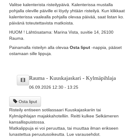
Valitse kalenterista risteilypäivä. Kalenterissa mustalla
pohjalla oleville päiville ei löydy yhtään risteilyä. Kun klikkaat
kalenterissa vaalealla pohjalla olevaa päivää, saat listan ko.
päivänä toteutettavista matkoista.
HUOM ! Lähtösatama: Marina Vista, suvitie 14, 26100
Rauma.
Painamalla risteilyn alla olevaa
Osta liput
-nappia, pääset
ostamaan sille lippuja.
Rauma - Kuuskajaskari - Kylmäpihlaja
06.09.2026 12:30 - 13:25
Osta liput
Risteily entiseen sotilassaari Kuuskajaskariin tai
Kylmäpihlajan majakkahotelliin. Reitti kulkee Selkämeren
kansallispuistossa.
Matkalippuja ei voi peruuttaa, tai muuttaa ilman erikseen
lunastettua peruutusoikeutta. Lue varausehdot.